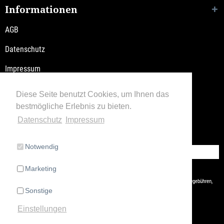
Informationen
AGB
Datenschutz
Impressum
Versandkosten / Lieferzeiten
Diese Seite benutzt Cookies, um Ihnen das
bestmögliche Erlebnis zu bieten.
Widerrufsbelehrung
Datenschutz
Impressum
Retoure
Notwendig
Vertrag widerrufen
Marketing
* Alle Preise inkl. gesetzl. Mehrwertsteuer zzgl.
Versandkosten
und ggf. Nachnahmegebühren,
Sonstige
wenn nicht anders beschrieben
Einstellungen