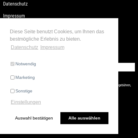
Datenschutz
Impressum
Versandkosten / Lieferzeiten
Diese Seite benutzt Cookies, um Ihnen das
bestmögliche Erlebnis zu bieten.
Widerrufsbelehrung
Datenschutz
Impressum
Retoure
Notwendig
Vertrag widerrufen
Marketing
* Alle Preise inkl. gesetzl. Mehrwertsteuer zzgl.
Versandkosten
und ggf. Nachnahmegebühren,
Sonstige
wenn nicht anders beschrieben
Einstellungen
Auswahl bestätigen
Alle auswählen