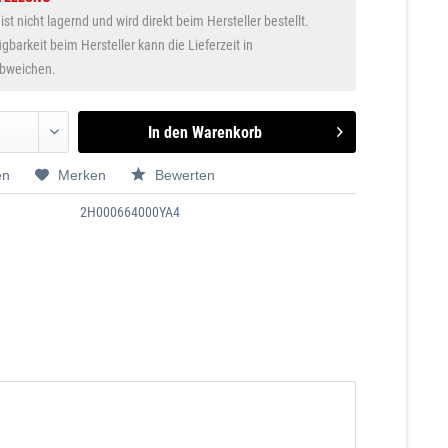
 ist nicht lagernd und wird direkt beim Hersteller bestellt.
gbarkeit beim Hersteller kann die Lieferzeit in
abweichen.
In den
Warenkorb
en
Merken
Bewerten
2H000664000YA4