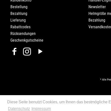
Kundenkonto
Händler-Login
Bestellung
Newsletter
Bezahlung
Helmgröße m
Lieferung
Bezahlung
Rabattcodes
Versandkosten
Rücksendungen
Geschenkgutscheine
* Alle Pre
Diese Seite benutzt Cookies, um Ihnen das bestmögliche Er
Datenschutz
Impressum