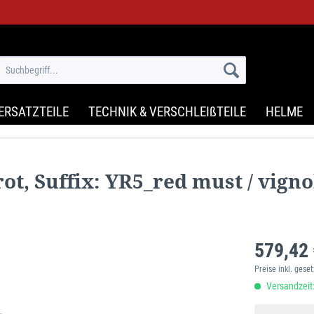
ERSATZTEILE
TECHNIK & VERSCHLEIßTEILE
HELME
t, Suffix: YR5_red must / vignol
579,42 
Preise inkl. gese
Versandzeit: