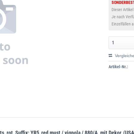
SONDERBES
Dieser Artikel
Je nach Verfü
Einzelfällen 
Vergleich
Artikel-Nr.:
 rot, Suffix: YR5_red must / vignola / 880/A, mit Dekor, (USA