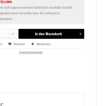
TELLUNG
 ist nicht lagernd und wird direkt beim Hersteller bestellt.
gbarkeit beim Hersteller kann die Lieferzeit in
abweichen.
In den
Warenkorb
en
Merken
Bewerten
2H000560000YR5
)"