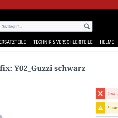
ERSATZTEILE
TECHNIK & VERSCHLEIßTEILE
HELME
fix: Y02_Guzzi schwarz
Dieser 
Benachr