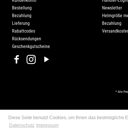
Kundenkonto
Händler-Login
Bestellung
Newsletter
Bezahlung
Helmgröße m
Lieferung
Bezahlung
Rabattcodes
Versandkosten
Rücksendungen
Geschenkgutscheine
* Alle Pre
Diese Seite benutzt Cookies, um Ihnen das bestmögliche Er
Datenschutz
Impressum