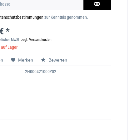
tenschutzbestimmungen
zur Kenntnis genommen.
€ *
tzlicher MwSt.
zzgl. Versandkosten
t auf Lager
en
Merken
Bewerten
2H000421000Y02