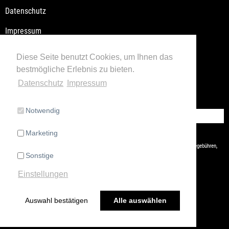
Datenschutz
Impressum
Versandkosten / Lieferzeiten
Diese Seite benutzt Cookies, um Ihnen das
bestmögliche Erlebnis zu bieten.
Widerrufsbelehrung
Datenschutz
Impressum
Retoure
Notwendig
Vertrag widerrufen
Marketing
* Alle Preise inkl. gesetzl. Mehrwertsteuer zzgl.
Versandkosten
und ggf. Nachnahmegebühren,
Sonstige
wenn nicht anders beschrieben
Einstellungen
Auswahl bestätigen
Alle auswählen