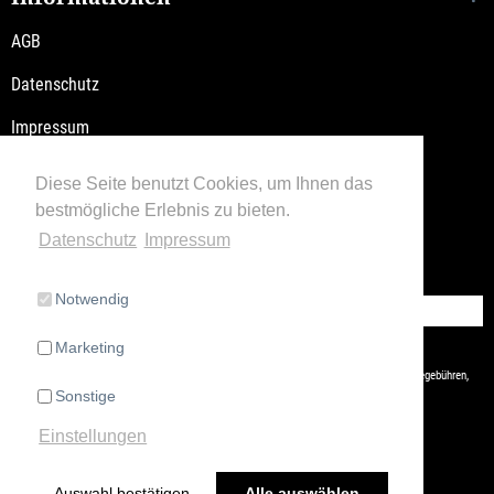
AGB
Datenschutz
Impressum
Versandkosten / Lieferzeiten
Diese Seite benutzt Cookies, um Ihnen das
bestmögliche Erlebnis zu bieten.
Widerrufsbelehrung
Datenschutz
Impressum
Retoure
Notwendig
Vertrag widerrufen
Marketing
* Alle Preise inkl. gesetzl. Mehrwertsteuer zzgl.
Versandkosten
und ggf. Nachnahmegebühren,
Sonstige
wenn nicht anders beschrieben
Einstellungen
Auswahl bestätigen
Alle auswählen