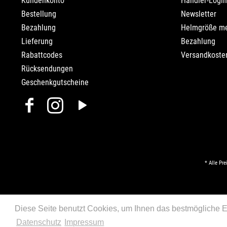
Kundenkonto
Händler-Login
Bestellung
Newsletter
Bezahlung
Helmgröße m
Lieferung
Bezahlung
Rabattcodes
Versandkosten
Rücksendungen
Geschenkgutscheine
* Alle Pre
Diese Seite benutzt Cookies, um Ihnen das bestmögliche Er
Datenschutz
Impressum