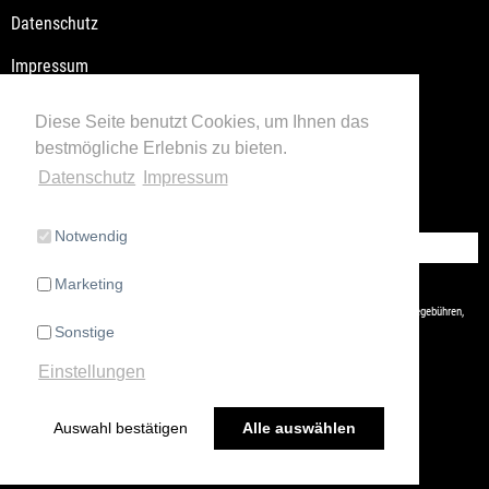
Datenschutz
Impressum
Versandkosten / Lieferzeiten
Diese Seite benutzt Cookies, um Ihnen das
bestmögliche Erlebnis zu bieten.
Widerrufsbelehrung
Datenschutz
Impressum
Retoure
Notwendig
Vertrag widerrufen
Marketing
* Alle Preise inkl. gesetzl. Mehrwertsteuer zzgl.
Versandkosten
und ggf. Nachnahmegebühren,
Sonstige
wenn nicht anders beschrieben
Einstellungen
Auswahl bestätigen
Alle auswählen