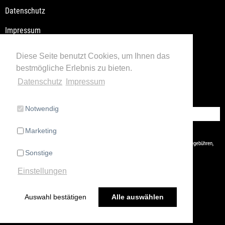
Datenschutz
Impressum
Versandkosten / Lieferzeiten
Diese Seite benutzt Cookies, um Ihnen das
bestmögliche Erlebnis zu bieten.
Widerrufsbelehrung
Datenschutz
Impressum
Retoure
Notwendig
Vertrag widerrufen
Marketing
* Alle Preise inkl. gesetzl. Mehrwertsteuer zzgl.
Versandkosten
und ggf. Nachnahmegebühren,
Sonstige
wenn nicht anders beschrieben
Einstellungen
Auswahl bestätigen
Alle auswählen