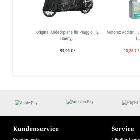
Original Abdeckplane für Piaggio Fly,
Motorex Additiv, Fue
Liberty,...
l,.
99,00 € *
13,25 € *
Kundenservice
Service