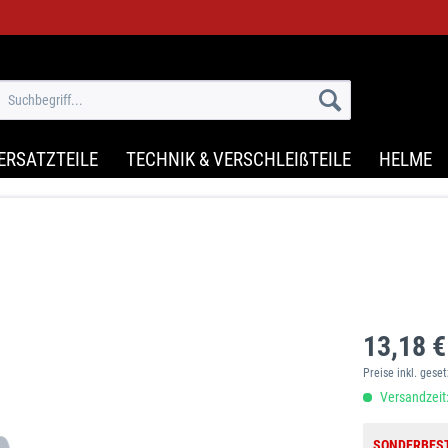
ERSATZTEILE
TECHNIK & VERSCHLEIßTEILE
HELME
13,18 €
Preise inkl. gese
Versandzeit:
SONDERBES