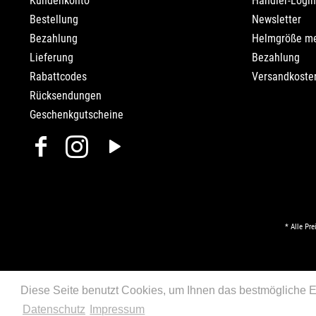
Kundenkonto
Händler-Login
Bestellung
Newsletter
Bezahlung
Helmgröße m
Lieferung
Bezahlung
Rabattcodes
Versandkosten
Rücksendungen
Geschenkgutscheine
* Alle Pre
Diese Seite benutzt Cookies, um Ihnen das bestmögliche Er
Datenschutz
Impressum