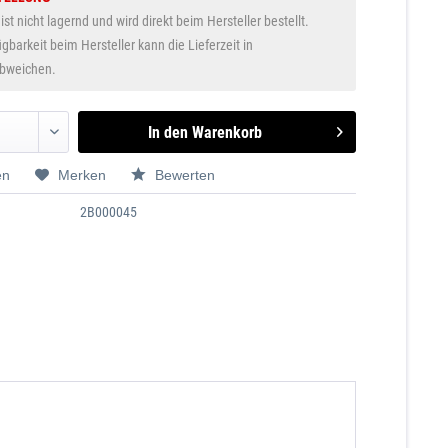
 ist nicht lagernd und wird direkt beim Hersteller bestellt.
gbarkeit beim Hersteller kann die Lieferzeit in
abweichen.
In den
Warenkorb
en
Merken
Bewerten
2B000045