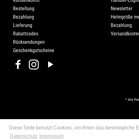
Kundenkonto
Händler-Login
Bestellung
Newsletter
Bezahlung
Helmgröße m
Lieferung
Bezahlung
Rabattcodes
Versandkosten
Rücksendungen
Geschenkgutscheine
* Alle Pre
Diese Seite benutzt Cookies, um Ihnen das bestmögliche Er
Datenschutz
Impressum