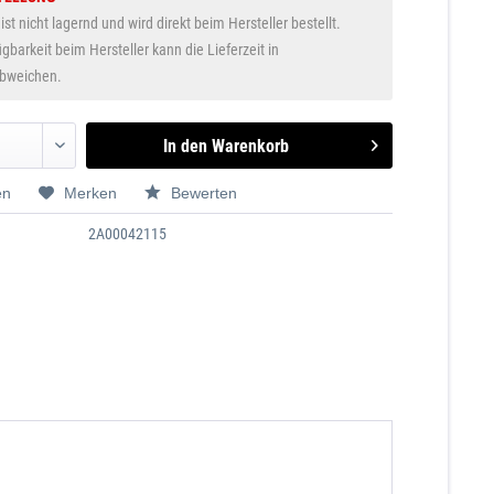
 ist nicht lagernd und wird direkt beim Hersteller bestellt.
gbarkeit beim Hersteller kann die Lieferzeit in
abweichen.
In den
Warenkorb
en
Merken
Bewerten
2A00042115